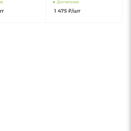
но
Достаточно
шт
1 475
₽
/шт