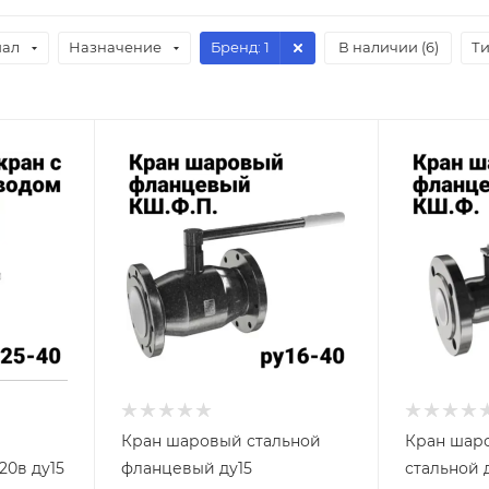
иал
Назначение
Бренд
: 1
В наличии (
6
)
Т
Кран шаровый стальной
Кран шар
20в ду15
фланцевый ду15
стальной 