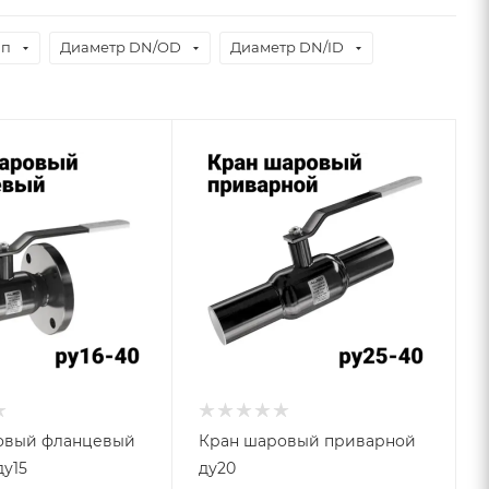
ип
Диаметр DN/OD
Диаметр DN/ID
овый фланцевый
Кран шаровый приварной
ду15
ду20