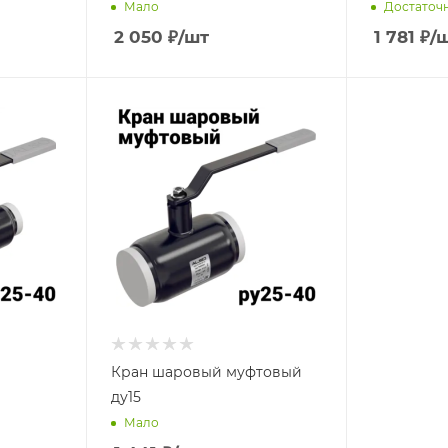
Мало
Достаточ
2 050
₽
/шт
1 781
₽
/
Кран шаровый муфтовый
ду15
Мало