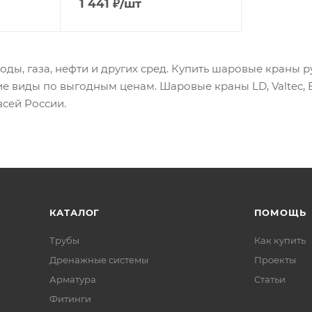
1 441
₽
/шт
ды, газа, нефти и других сред. Купить шаровые краны 
ие виды по выгодным ценам. Шаровые краны LD, Valtec, В
всей России.
КАТАЛОГ
ПОМОЩЬ
Трубы
Как купить
Дренажные системы
Проекты
Арматура
Статьи
Фитинги