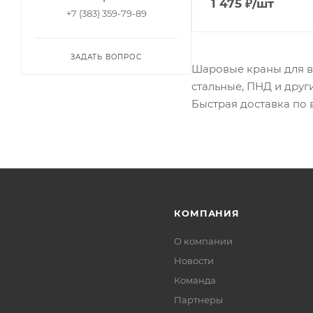
1 475
₽
/шт
+7 (383) 359-79-89
ЗАДАТЬ ВОПРОС
Шаровые краны для во
стальные, ПНД и друг
Быстрая доставка по 
КОМПАНИЯ
О компании
Новости
Команда
Партнеры