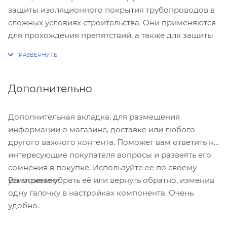
защиты изоляционного покрытия трубопроводов в
сложных условиях строительства. Они применяются
для прохождения препятствий, а также для защиты
системы. Кольца входят в состав сегментов, которые
изготавливаются из полиуретана или полиэтилена
методом литья под давлением. Они способствуют
электрической изоляции между двумя трубами, а
Дополнительно
также имеют защитные функции в случаи
химического воздействия, давления, механического
Дополнительная вкладка, для размещения
и термического ударов.
информации о магазине, доставке или любого
другого важного контента. Поможет вам ответить на
Технические характеристики
интересующие покупателя вопросы и развеять его
сомнения в покупке. Используйте её по своему
Высота ребра опор Д57-89 мм.
30
Вы можете убрать её или вернуть обратно, изменив
усмотрению.
Высота ребра опор Д100-500 мм.
35/40/65/95
одну галочку в настройках компонента. Очень
Высота опор Д530 и более, мм
55
удобно.
Коэффициент трения по стали
0,3