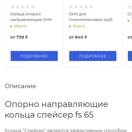
Кольца опорно
ОНК для
Cп
направляющие ОНК
полиэтиленовых труб
Много
Много
от
798 ₽
от
840 ₽
о
ПОДРОБНЕЕ
ПОДРОБНЕЕ
Описание
Опорно направляющие
кольца спейсер fs 65
Кольца "Спейсер" являются эффективным способом