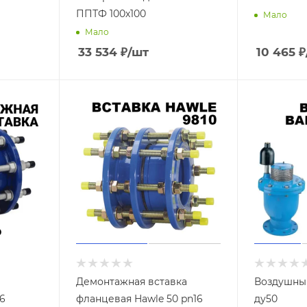
ППТФ 100х100
Мало
Мало
33 534
₽
/шт
10 465
₽
Демонтажная вставка
Воздушный
16
фланцевая Hawle 50 pn16
ду50