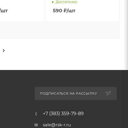
Достаточно
/шт
590
₽
/шт
ПОДПИСАТЬСЯ НА РАССЫЛКУ
+7 (383) 359-79-89
sale@rsk-r.ru