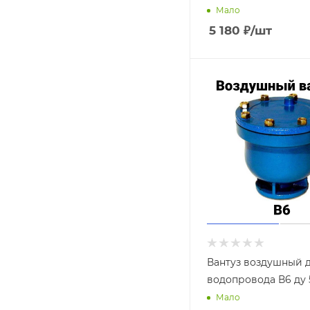
Мало
5 180
₽
/шт
Вантуз воздушный 
водопровода В6 ду 
Мало