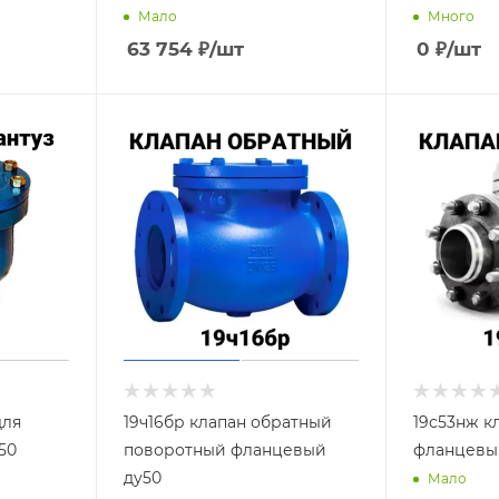
Мало
Много
63 754
₽
/шт
0
₽
/шт
для
19ч16бр клапан обратный
19с53нж к
50
поворотный фланцевый
фланцевы
ду50
Мало