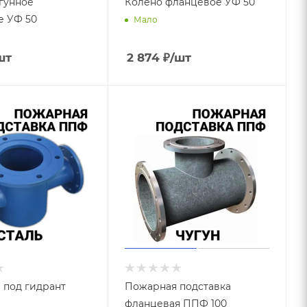
гунное
Колено фланцевое УФ 50
е УФ 50
Мало
шт
2 874
₽
/шт
 под гидрант
Пожарная подставка
фланцевая ППФ 100