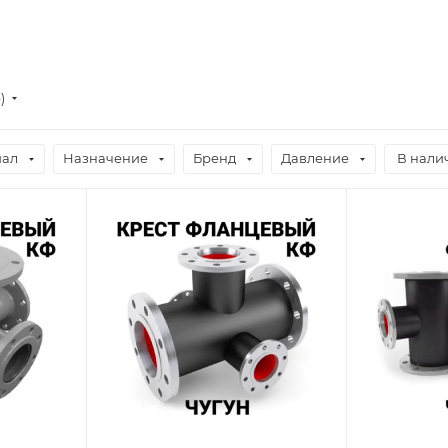
)
иал
Назначение
Бренд
Давление
В налич