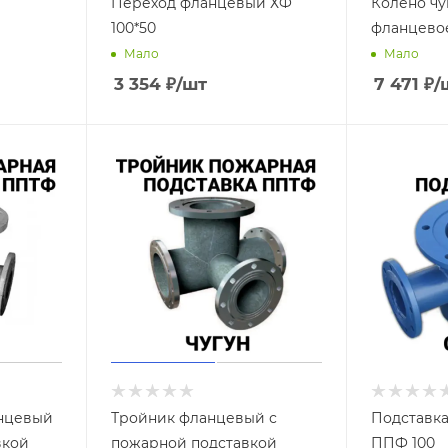
Переход фланцевый ХФ
Колено чу
100*50
фланцево
Мало
Мало
3 354
₽
/шт
7 471
₽
/
нцевый
Тройник фланцевый с
Подставка
вкой
пожарной подставкой
ППФ 100