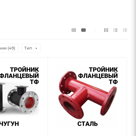
ии (
49
)
Тип