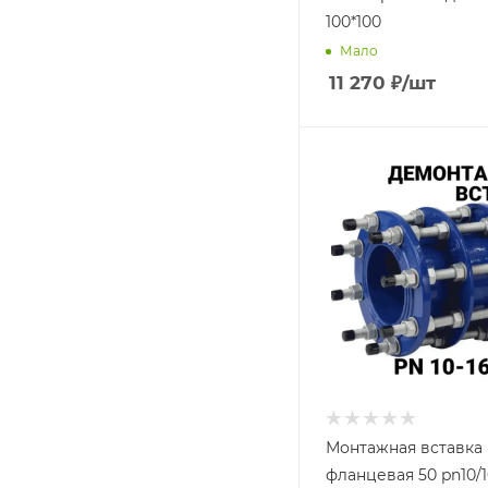
100*100
Мало
11 270
₽
/шт
Монтажная вставка
фланцевая 50 pn10/