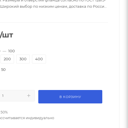
. Широкий выбор по низким ценам, доставка по России,
купке оптом, большой выбор - ☎
/шт
D
—
100
200
300
400
50
В КОРЗИНУ
 50%
ассчитывается индивидуально