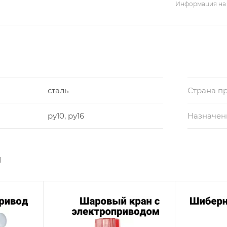
Информация на 
сталь
Страна п
ру10, ру16
Назначен
ы