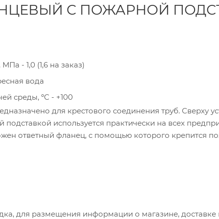
АНЦЕВЫЙ С ПОЖАРНОЙ ПОДС
Па - 1,0 (1,6 на заказ)
ресная вода
ей среды, ºС - +100
дназначено для крестового соединения труб. Сверху у
 подставкой используется практически на всех предпри
жен ответный фланец, с помощью которого крепится пож
е 50 градусов. Соединяется со стальными или чугунным
имо использовать резиновую прокладку для создания б
ствии с ГОСТ из электросварных труб. На нашем сайте 
уждаются в специальном обслуживании и обладают отли
и и механическим воздействиям, имеют отличную проход
дка, для размещения информации о магазине, доставке 