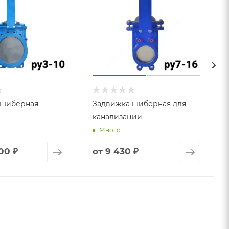
 шиберная
Задвижка шиберная для
канализации
Много
00 ₽
от
9 430 ₽