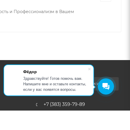
кость и Профессионализм в Вашем
Фёдор
Здравствуйте! Готов помочь вам.
Напишите мне и оставьте контакты,
ПОДПИСАТЬСЯ НА РАССЫЛКУ
если у вас появятся вопросы.
+7 (383) 359-79-89
sale@rsk-r.ru
г. Новосибирск, ул.Чукотская 2