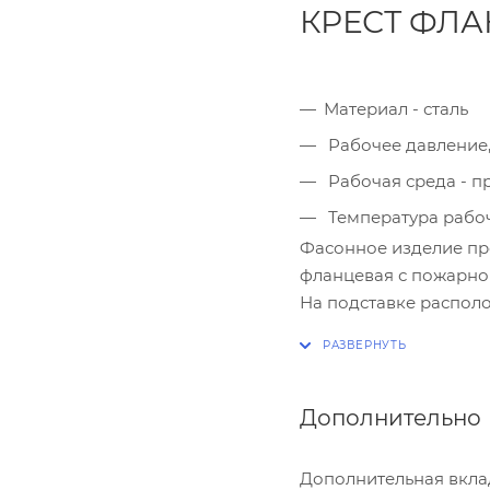
КРЕСТ ФЛ
Материал - сталь
Рабочее давление, М
Рабочая среда - п
Температура рабоч
Фасонное изделие пре
фланцевая с пожарной
На подставке располо
температурой не боле
гайки. Также необход
крестовина в соответ
400 мм. Кресты не н
Дополнительно
устойчивы к коррози
Дополнительная вкла