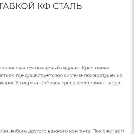
ТАВКОЙ КФ СТАЛЬ
станавливается пожарный гидрант. Крестовина
ятиях, где существует своя система пожаротушения.
арный гидрант. Рабочая среда крестовины - вода с
и трубами путем фланцевого соединения на болты и
олее герметичного соединения. Изготавливается
представлены кресты фланцевые диаметрами от 50 до
чными эксплуатационными характеристиками:
имость.
или любого другого важного контента. Поможет вам