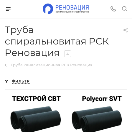
Труба
спиральновитая РСК
Реновация
4
Труба канализационная РСК Реновация
ФИЛЬТР