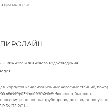
ки при монтаже
 СПИРОЛАЙН
омышленного и ливневого водоотведения
водов
цев, корпусов канализационных насосных станций, пож
кальных очистных сооружений.
а магистральных сетей хозяйственно-бытового,
ановления изношенных трубопроводов и водопропускны
Р 54475-2011.