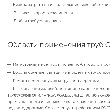
Низкие затраты на использование тяжелой техни
Высокая скорость соединения
Любая требуемая длина
Области применения труб
Магистральные сети хозяйственно-бытового, пр
Восстановление (санация) изношенных трубопро
Ремонт водопропускных труб под дорогами
Изготовление изделий: понтонов, сварных колод
резервуаров, резервуаров для питьевой воды, ло
Трубы СПИРОЛАЙН рекомендованы для строительств
промышленного и ливневого водоотведения, восст
под автодорогами. Соответствуют требованиям ГОСТ 