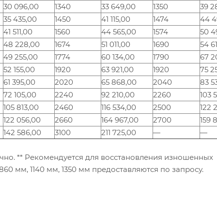
30 096,00
1340
33 649,00
1350
39 2
35 435,00
1450
41 115,00
1474
44 4
41 511,00
1560
44 565,00
1574
50 4
48 228,00
1674
51 011,00
1690
54 6
49 255,00
1774
60 134,00
1790
67 2
52 155,00
1920
63 921,00
1920
75 2
61 395,00
2020
65 868,00
2040
83 5
72 105,00
2240
92 210,00
2260
103 
105 813,00
2460
116 534,00
2500
122 
122 056,00
2660
164 967,00
2700
159 
142 586,00
3100
211 725,00
—
—
чно. ** Рекомендуется для восстановления изношенных
60 мм, 1140 мм, 1350 мм предоставляются по запросу.