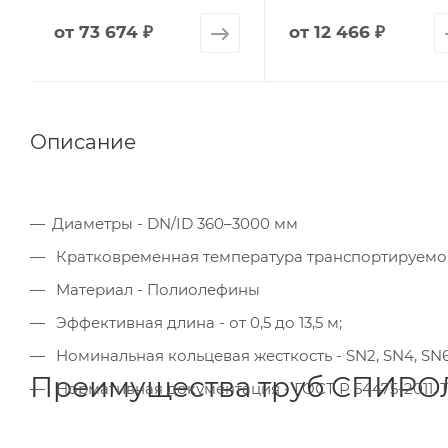
от
73 674 ₽
от
12 466 ₽
Описание
Диаметры - DN/ID 360–3000 мм
Кратковременная температура транспортируемо
Материал - Полиолефины
Эффективная длина - от 0,5 до 13,5 м;
Номинальная кольцевая жесткость - SN2, SN4, SN6
Преимущества труб СПИР
Нормативная документация - ГОСТ Р 54475-2011, ТУ