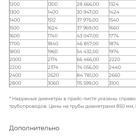
1200
1300
28 666,00
1324
1300
1400
30 947,00
1424
1400
1512
37 976,00
1540
1500
1624
37 969,00
1660
1600
1740
43 047,00
1774
1700
1840
46 857,00
1874
1800
1960
54 432,00
1974
2000
2174
66 466,00
2220
2200
2374
74 056,00
2440
2400
2620
84 781,00
2660
2800
3060
115 599,00
3100
* Наружные диаметры в прайс-листе указаны справо
трубопроводов. Цены на трубы диаметрами 850 мм, 8
Дополнительно