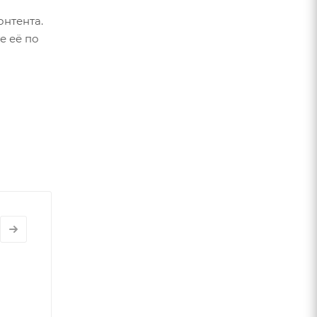
онтента.
е её по