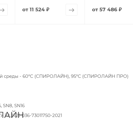
от
11 524 ₽
от
57 486 ₽
й среды - 60°С (СПИРОЛАЙН), 95°С (СПИРОЛАЙН ПРО)
, SN8, SN16
ОЛАЙН
 22.21.21-036-73011750-2021