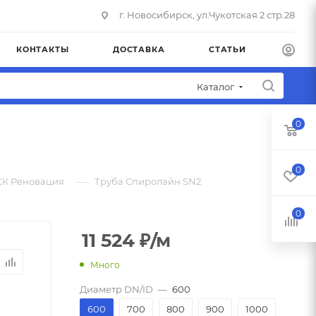
г. Новосибирск, ул.Чукотская 2 стр.28
КОНТАКТЫ
ДОСТАВКА
СТАТЬИ
Каталог
0
0
—
СК Реновация
Труба Спиролайн SN2
0
11 524
₽
/м
Много
Диаметр DN/ID
—
600
600
700
800
900
1000