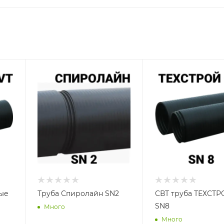
ые
Труба Спиролайн SN2
СВТ труба ТЕХСТ
SN8
Много
Много