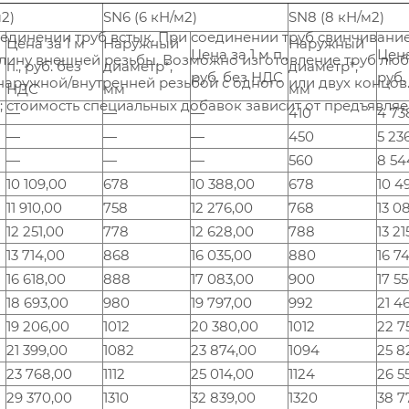
2)
SN6 (6 кН/м2)
SN8 (8 кН/м2)
оединении труб встык. При соединении труб свинчивани
Цена за 1 м
Наружный
Наружный
Цена за 1 м п.,
Цена
лину внешней резьбы. Возможно изготовление труб лю
п., руб. без
диаметр*,
диаметр*,
руб. без НДС
руб.
с наружной/внутренней резьбой с одного или двух концов
НДС
мм
мм
 стоимость специальных добавок зависит от предъявля
—
—
—
410
4 73
—
—
—
450
5 23
—
—
—
560
8 54
10 109,00
678
10 388,00
678
10 4
11 910,00
758
12 276,00
768
13 0
12 251,00
778
12 628,00
788
13 21
13 714,00
868
16 035,00
880
16 7
16 618,00
888
17 083,00
900
17 5
18 693,00
980
19 797,00
992
21 4
19 206,00
1012
20 380,00
1012
22 7
21 399,00
1082
23 874,00
1094
25 8
23 768,00
1112
25 014,00
1124
26 5
29 370,00
1310
32 839,00
1320
38 7