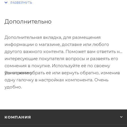
колодец FD
Патрубок для бетонирования 160 (2 шт)
Характеристики колодца
Дополнительно
перепадный
Наименование
водосливной FD
Дополнительная вкладка, для размещения
Вид колодца
канализационный
информации о магазине, доставке или любого
Диаметр корпуса, мм
1000
другого важного контента. Поможет вам ответить на
Высота корпуса, мм
1405 мм
интересующие покупателя вопросы и развеять его
Объем рабочей камеры, л
785
сомнения в покупке. Используйте её по своему
Объём, м3
0.79
Вы можете убрать её или вернуть обратно, изменив
усмотрению.
Материал корпуса
ПНД
одну галочку в настройках компонента. Очень
Количество, шт площадок
2
удобно.
для ввода труб
Диаметр патрубков, мм
110
Производитель
FDplast
Срок эксплуатации, лет
50
КОМПАНИЯ
Форма
циллиндр
Характеристики горловины