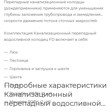
Перепадные канализационные колодцы
(дождеприемники) применяются для уменьшения
глубины заложения трубопровода и замедления
скорости движения потока сточных жидкостей.
Комплектация Канализационный перепадный
водосливной колодец FD включает в себя:
Люк
Лестница
Горловина и заглушка к шахте
Шахта
Подробные характеристики
Лоток
Канализационный
Патрубок 110/94 (2 шт)
перепадный водосливной
Манжета 110/94 (2 шт)
Сливные пластины (2 шт)