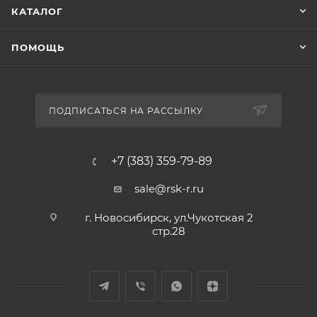
КАТАЛОГ
Горловина
да
Диаметр горловины, мм
600
ПОМОЩЬ
Высота горловины, мм
405
Крышка
да
ПОДПИСАТЬСЯ НА РАССЫЛКУ
+7 (383) 359-79-89
sale@rsk-r.ru
г. Новосибирск, ул.Чукотская 2
стр.28