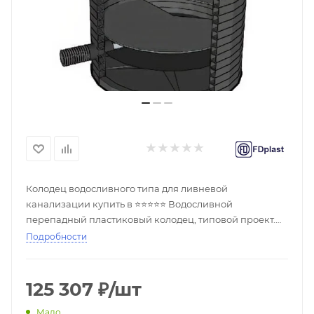
Колодец водосливного типа для ливневой
канализации купить в ⭐⭐⭐⭐⭐ Водосливной
перепадный пластиковый колодец, типовой проект.
Размеры и цены. Производство. Выгодные цены.100%
Подробности
наличие. ➔ Быстрая доставка. Гарантия качества.
125 307
₽
/шт
Мало