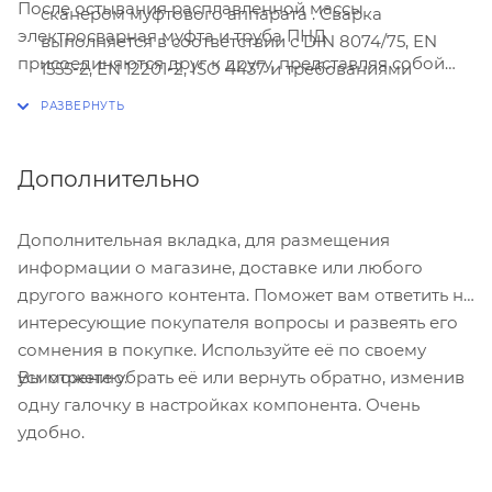
После остывания расплавленной массы
сканером муфтового аппарата . Сварка
электросварная муфта и труба ПНД
выполняется в соответствии с DIN 8074/75, EN
присоединяются друг к другу, представляя собой
1555-2, EN 12201-2, ISO 4437 и требованиями
твердую монолитную конструкцию.
инструкции.
Дополнительно
Дополнительная вкладка, для размещения
информации о магазине, доставке или любого
другого важного контента. Поможет вам ответить на
интересующие покупателя вопросы и развеять его
сомнения в покупке. Используйте её по своему
Вы можете убрать её или вернуть обратно, изменив
усмотрению.
одну галочку в настройках компонента. Очень
удобно.