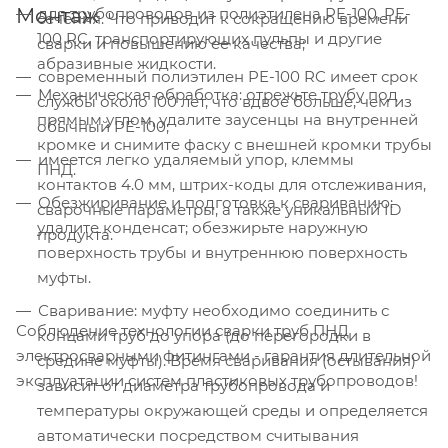
Монтаж
для трубопроводов из полиэтилена PE-100, PE-
сечения. Что приводит к сокращению времени
100 RC, транспортирующих пульпы и другие
сварки и повышению ее качества;
абразивные жидкости.
современный полиэтилен PE-100 RC имеет срок
Механическая обработка: отрежьте трубу под
службы около 100 лет, что вдвое больше, чем из
прямым углом, удалите заусенцы на внутренней
обычный PE-100;
кромке и снимите фаску с внешней кромки трубы
имеется легко удаляемый упор, клеммы
ПНД.
контактов 4.0 мм, штрих-коды для отслеживания,
Обезжиривание и подготовка к свариванию:
сварочные параметры, а также уникальный ID
удалите конденсат; обезжирьте наружную
продукта.
поверхность трубы и внутреннюю поверхность
муфты.
Сваривание: муфту необходимо соединить с
Соблюдение технологии сварки труб ПНД
концами труб до упора (до перегородки в
электросварными фитингами - гарантия длительной
средине муфты). Время сваривания (остывания)
эксплуатации систем пластиковых трубопроводов!
зависит от диаметра трубопровода и
температуры окружающей среды и определяется
автоматически посредством считывания