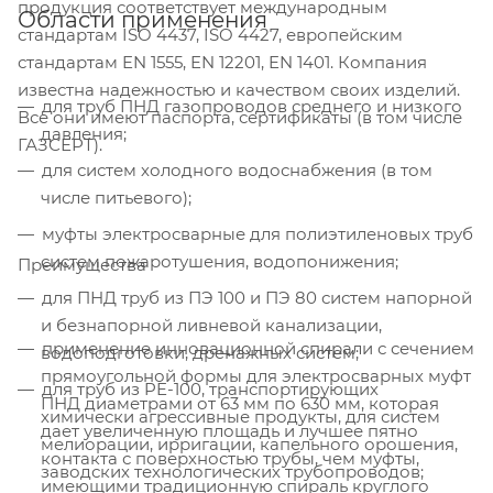
продукция соответствует международным
Области применения
стандартам ISO 4437, ISO 4427, европейским
стандартам EN 1555, EN 12201, EN 1401. Компания
известна надежностью и качеством своих изделий.
для труб ПНД газопроводов среднего и низкого
Все они имеют паспорта, сертификаты (в том числе
давления;
ГАЗСЕРТ).
для систем холодного водоснабжения (в том
числе питьевого);
муфты электросварные для полиэтиленовых труб
систем пожаротушения, водопонижения;
Преимущества
для ПНД труб из ПЭ 100 и ПЭ 80 систем напорной
и безнапорной ливневой канализации,
применение инновационной спирали с сечением
водоподготовки, дренажных систем;
прямоугольной формы для электросварных муфт
для труб из PE-100, транспортирующих
ПНД диаметрами от 63 мм по 630 мм, которая
химически агрессивные продукты, для систем
дает увеличенную площадь и лучшее пятно
мелиорации, ирригации, капельного орошения,
контакта с поверхностью трубы, чем муфты,
заводских технологических трубопроводов;
имеющими традиционную спираль круглого