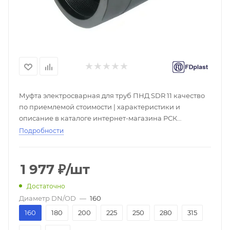
Муфта электросварная для труб ПНД SDR 11 качество
по приемлемой стоимости | характеристики и
описание в каталоге интернет-магазина РСК
Реновация. Купить ПЭ муфты со складов в с доставкой
Подробности
по всей России от надежного поставщика. Скидки при
покупке оптом, большой выбор - ☎
1 977
₽
/шт
Достаточно
Диаметр DN/OD
—
160
160
180
200
225
250
280
315