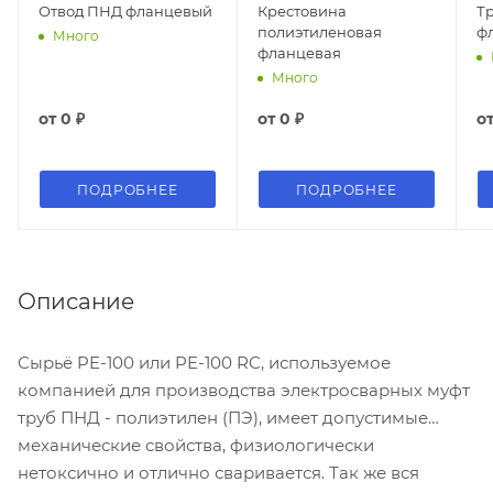
Отвод ПНД фланцевый
Крестовина
Т
полиэтиленовая
ф
Много
фланцевая
Много
от
0 ₽
от
0 ₽
о
ПОДРОБНЕЕ
ПОДРОБНЕЕ
Описание
Сырьё PE-100 или PE-100 RC, используемое
компанией для производства электросварных муфт
труб ПНД - полиэтилен (ПЭ), имеет допустимые
механические свойства, физиологически
нетоксично и отлично сваривается. Так же вся