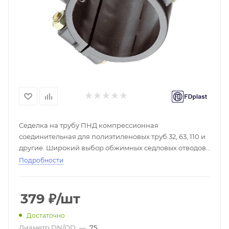
Седелка на трубу ПНД компрессионная
соединительная для полиэтиленовых труб 32, 63, 110 и
другие. Широкий выбор обжимных седловых отводов
по низким ценам в доставка по России, скидки при
Подробности
покупке оптом, большой выбор - ☎
379
₽
/шт
Достаточно
Диаметр DN/OD
—
75