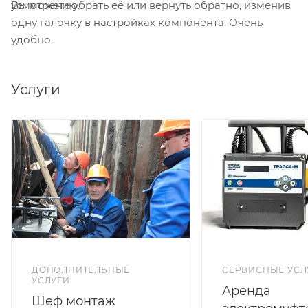
Вы можете убрать её или вернуть обратно, изменив
усмотрению.
одну галочку в настройках компонента. Очень
удобно.
Услуги
ДОПОЛНИТЕЛЬНЫЕ
СЕРВИСНЫЕ УСЛ
УСЛУГИ
Аренда
Шеф монтаж