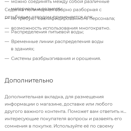
можно соединять между собой различные
материалы и размеры;
Седелка полимерная сборно разборная с
резьбовым отводом применяется для:
не требуют квалифицированного персонала;
возможность использования многократно.
Распределения питьевой воды;
Временные линии распределения воды
в зданиях;
Системы разбрызгивания и орошения.
Дополнительно
Дополнительная вкладка, для размещения
информации о магазине, доставке или любого
другого важного контента. Поможет вам ответить на
интересующие покупателя вопросы и развеять его
сомнения в покупке. Используйте её по своему