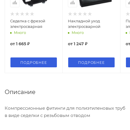
Седелка с фрезой
Накладной уход
П
электросварная
электросварной
э
Много
Много
от
1 665 ₽
от
1 247 ₽
о
ПОДРОБНЕЕ
ПОДРОБНЕЕ
Описание
Компрессионные фитинги для полиэтиленовых труб
в виде седелки с резьбовым отводом