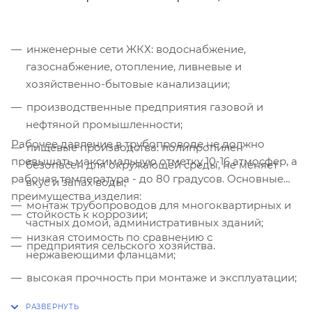
инженерные сети ЖКХ: водоснабжение,
газоснабжение, отопление, ливневые и
хозяйственно-бытовые канализации;
производственные предприятия газовой и
нефтяной промышленности;
Рабочее давление в трубопроводе не должно
пищевые производства: полипропилен
превышать максимальную отметку 10-16 атмосфер, а
безопасен для окружающей среды, не меняет
рабочая температура - до 80 градусов. Основные
вкус и запах воды;
преимущества изделия:
монтаж трубопроводов для многоквартирных и
стойкость к коррозии;
частных домой, административных зданий;
низкая стоимость по сравнению с
предприятия сельского хозяйства.
нержавеющими фланцами;
высокая прочность при монтаже и эксплуатации;
высокая надежность;