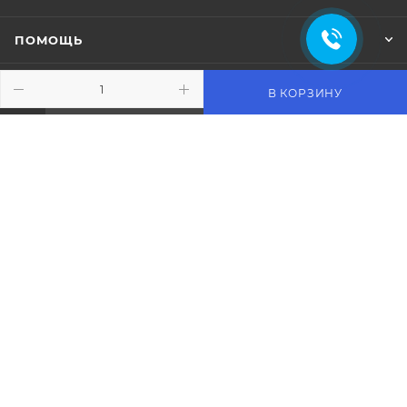
ПОМОЩЬ
В КОРЗИНУ
ПОДПИСАТЬСЯ НА РАССЫЛКУ
+7 (383) 359-79-89
sale@rsk-r.ru
г. Новосибирск, ул.Чукотская 2
стр.28