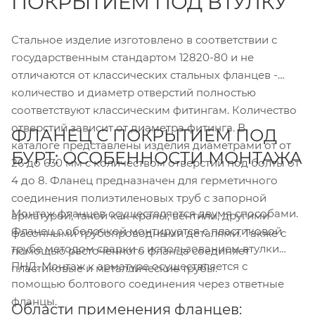
ПОКРЫТИЕМ ПОД ВТУЛКУ
Стальное изделие изготовлено в соответствии с
государственным стандартом 12820-80 и не
отличаются от классических стальных фланцев -
количество и диаметр отверстий полностью
соответствуют классическим фитингам. Количество
отверстий зависит от диаметра фитинга. В
ФЛАНЕЦ С ПОКРЫТИЕМ ПОД
каталоге представлены изделия диаметрами от от
БУРТ: ОСОБЕННОСТИ МОНТАЖА
26 до 630 мм с количеством отверстий под болты от
4 до 8. Фланец предназначен для герметичного
соединения полиэтиленовых труб с запорной
Монтаж фланцев осуществляется двумя способами.
арматурой, такой как краны, вентили, другими
Фланец с оболочкой монтируется с пластиковой
фасонными трубопроводными деталями. Также с
трубе методом сварки с использованием втулки
помощью расточенного фланца соединяет
ПНД. Монтаж к арматуре осуществляется с
пластиковые и металлические трубы.
помощью болтового соединения через ответные
фланцы.
Области применения фланцев: