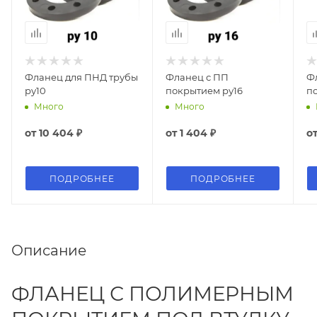
Фланец для ПНД трубы
Фланец с ПП
Ф
ру10
покрытием ру16
по
Много
Много
от
10 404 ₽
от
1 404 ₽
о
ПОДРОБНЕЕ
ПОДРОБНЕЕ
Описание
ФЛАНЕЦ С ПОЛИМЕРНЫМ