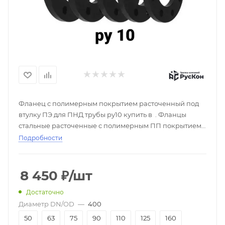
Фланец с полимерным покрытием расточенный под
втулку ПЭ для ПНД трубы ру10 купить в . Фланцы
стальные расточенные с полимерным ПП покрытием
под полиэтиленовый бурт. Используется как
Подробности
свободный накидной для втулок с sdr 17, 21. Расточка
ДУ под 50, 63,75,90 110 мм и другие. Применяются в
диапазоне давлений от 0,1 до 10 Мпа Самый большой
8 450
₽
/шт
склад фланцев для ПНД труб в РСК Реновация.
Достаточно
Диаметр DN/OD
—
400
50
63
75
90
110
125
160