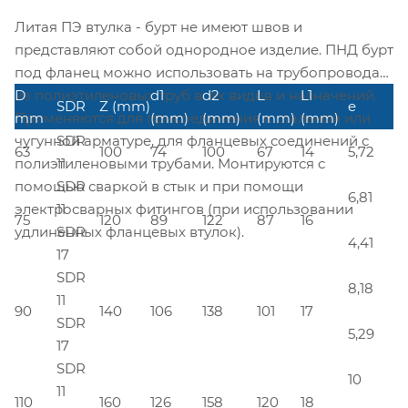
Литая ПЭ втулка - бурт не имеют швов и
представляют собой однородное изделие. ПНД бурт
под фланец можно использовать на трубопроводах
из полиэтиленовых труб всех видов и назначений.
D
d1
d2
L
L1
SDR
Z (mm)
e
Применяются для присоединения к стальной или
mm
(mm)
(mm)
(mm)
(mm)
чугунной арматуре, для фланцевых соединений с
SDR
63
100
74
100
67
14
5,72
полиэтиленовыми трубами. Монтируются с
11
помощью сваркой в стык и при помощи
SDR
6,81
электросварных фитингов (при использовании
11
75
120
89
122
87
16
удлиненных фланцевых втулок).
SDR
4,41
17
SDR
8,18
11
90
140
106
138
101
17
SDR
5,29
17
SDR
10
11
110
160
126
158
120
18