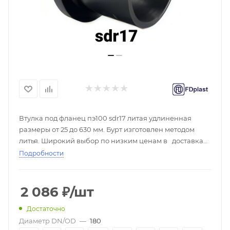
Втулка под фланец пэ100 sdr17 литая удлиненная
размеры от 25 до 630 мм. Бурт изготовлен методом
литья. Широкий выбор по низким ценам в доставка
по России, скидки при покупке оптом, большой выбор
Подробности
- ☎
2 086
₽
/шт
Достаточно
Диаметр DN/OD
—
180