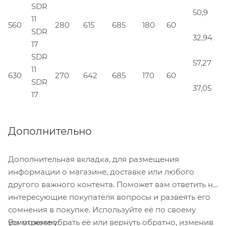
SDR
50,9
11
560
280
615
685
180
60
SDR
32,94
17
SDR
57,27
11
630
270
642
685
170
60
SDR
37,05
17
Дополнительно
Дополнительная вкладка, для размещения
информации о магазине, доставке или любого
другого важного контента. Поможет вам ответить на
интересующие покупателя вопросы и развеять его
сомнения в покупке. Используйте её по своему
Вы можете убрать её или вернуть обратно, изменив
усмотрению.