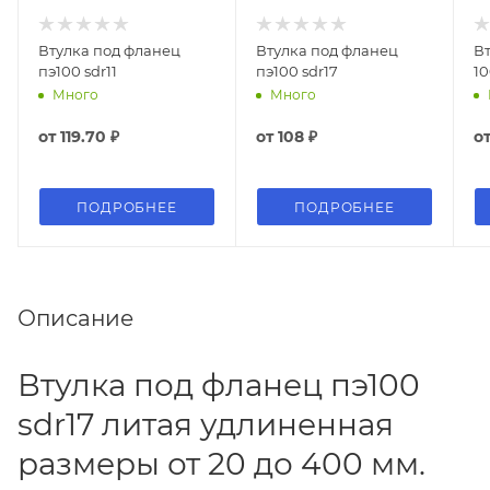
Втулка под фланец
Втулка под фланец
Вт
пэ100 sdr11
пэ100 sdr17
10
Много
Много
от
119.70 ₽
от
108 ₽
о
ПОДРОБНЕЕ
ПОДРОБНЕЕ
Описание
Втулка под фланец пэ100
sdr17 литая удлиненная
размеры от 20 до 400 мм.