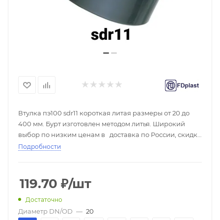
Втулка пэ100 sdr11 короткая литая размеры от 20 до
400 мм. Бурт изготовлен методом литья. Широкий
выбор по низким ценам в доставка по России, скидки
при покупке оптом, большой выбор - ☎
Подробности
119.70
₽
/шт
Достаточно
Диаметр DN/OD
—
20