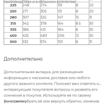
производствах и в сельском хозяйстве.
225
248
274
119
8
20
250
271
305
131
8
20
280
307
325
147
15
31
315
342
378
164
8.5
30
355
386
431
184
8
30
400
432
483
206
12
30
500
532
574
153
8
31
Дополнительно
Дополнительная вкладка, для размещения
информации о магазине, доставке или любого
другого важного контента. Поможет вам ответить на
интересующие покупателя вопросы и развеять его
сомнения в покупке. Используйте её по своему
Вы можете убрать её или вернуть обратно, изменив
усмотрению.