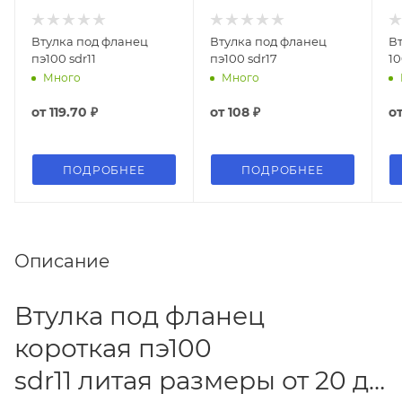
Втулка под фланец
Втулка под фланец
Вт
пэ100 sdr11
пэ100 sdr17
10
Много
Много
от
119.70 ₽
от
108 ₽
о
ПОДРОБНЕЕ
ПОДРОБНЕЕ
Описание
Втулка под фланец
короткая пэ100
sdr11 литая размеры от 20 до