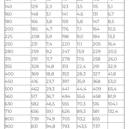
140
129
2,3
123
3,5
115
5,1
160
148
3,1
141
4,6
131
6,7
180
166
3,8
159
5,8
147
8,5
200
185
4,7
176
7,1
164
10,5
225
208
5,9
198
9,0
184
13,3
250
231
7,4
220
11,1
205
16,4
280
259
9,2
247
13,9
229
20,5
315
291
11,7
278
17,6
258
26,0
355
328
14,8
313
22,4
291
32,9
400
369
18,8
353
28,3
327
41,8
450
416
23,7
397
35,9
368
53,0
500
462
29,3
441
44,4
409
65,4
560
517
36,7
494
55,6
458
81,9
630
582
46,5
555
70,3
516
104,1
710
656
59,1
626
89,3
581
132,4
800
739
74,9
705
113,2
655
900
831
94,8
793
143,5
737