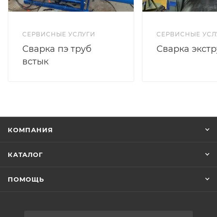
Обычно фланцевые трубы из ПЭ100
изготавливаются в отрезках до 100 метров для
СЕРВИСНЫЕ УСЛ
СЕРВИСНЫЕ УСЛУГИ
диаметров от 63 до 110 диаметра и от 6 до 13 метров
для больших диаметров. Это обусловлено
Сварка экст
Сварка пэ труб
заводской длинной отрезков.
встык
По согласованию с заказчиком изготавливаются
необходимые размеры отрезков, с расчётом на
необходимое давление и с учетом других
параметров.
КОМПАНИЯ
КАТАЛОГ
ПОМОЩЬ