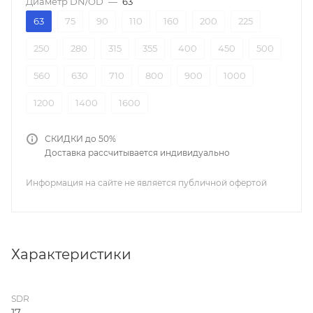
Диаметр DN/OD
—
63
63
75
90
110
160
200
225
250
280
315
355
400
450
500
560
630
710
800
900
1000
1200
1400
1600
СКИДКИ до 50%
Доставка рассчитывается индивидуально
Информация на сайте не является публичной офертой
Характеристики
SDR
17