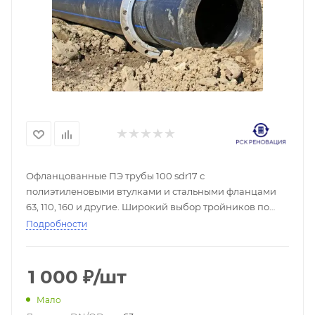
Офланцованные ПЭ трубы 100 sdr17 с
полиэтиленовыми втулками и стальными фланцами
63, 110, 160 и другие. Широкий выбор тройников по
низким ценам в доставка по России, скидки при
Подробности
покупке оптом, большой выбор - ☎
1 000
₽
/шт
Мало