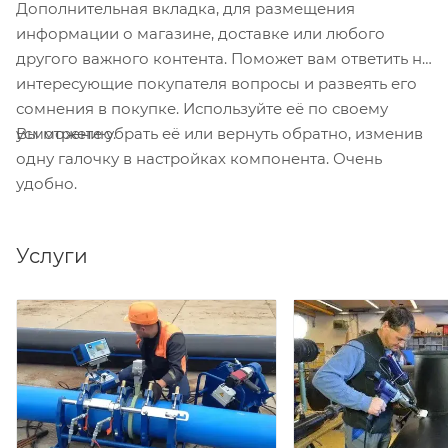
Дополнительная вкладка, для размещения
ПНД позволяет применять ПЭ трубы даже для
информации о магазине, доставке или любого
крупных абразивных включений.
другого важного контента. Поможет вам ответить на
Благодаря морозоустойчивости могут
интересующие покупателя вопросы и развеять его
эксплуатироваться даже при отрицательных
сомнения в покупке. Используйте её по своему
температурах. Температура перекачиваемой среды
Вы можете убрать её или вернуть обратно, изменив
усмотрению.
не должна быть больше +40°С.
одну галочку в настройках компонента. Очень
удобно.
Хорошая гибкость и эластичность полиэтиленовой
фланцевой трубы позволяет избежать применения
отводов с малыми градусами (10°, 12°, 15°). А на
Услуги
плавучем пульпопроводе гибкость трубы позволяет
отказаться от применения шарового соединения.
Для сборки одного стыка в среднем понадобиться
от 5 до 30 минут, в зависимости от диаметра
трубопровода и наличия специального
инструмента.