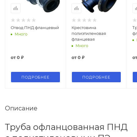
Отвод ПНД фланцевый
Крестовина
Т
полиэтиленовая
ф
Много
фланцевая
Много
от
0 ₽
от
0 ₽
о
ПОДРОБНЕЕ
ПОДРОБНЕЕ
Описание
Труба офланцованная ПНД