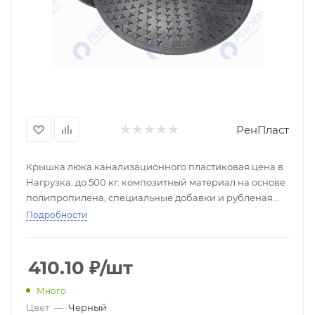
РенПласт
Крышка люка канализационного пластиковая цена в
Нагрузка: до 500 кг. композитный материал на основе
полипропилена, специальные добавки и рубленая
алюминиевая лента Диаметры: 340/300, 455/400,
Подробности
570/500, 680/600 в интернет-магазине РСК
«Реновация»: описание, размеры, характеристики,
фото, сертификаты, в розницу и оптом, доставка и
410.10
₽
/шт
самовывоз.
Много
Цвет
—
Черный