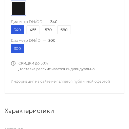
Диаметр DN/OD
—
340
340
455
570
680
Диаметр DN/ID
—
300
300
СКИДКИ до 50%
Доставка рассчитывается индивидуально
Информация на сайте не является публичной офертой
Характеристики