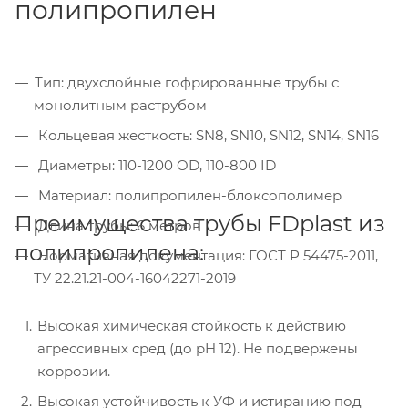
полипропилен
Тип: двухслойные гофрированные трубы с
монолитным раструбом
Кольцевая жесткость: SN8, SN10, SN12, SN14, SN16
Диаметры: 110-1200 OD, 110-800 ID
Материал: полипропилен-блоксополимер
Преимущества трубы FDplast из
Длина трубы: 6 метров
полипропилена:
Нормативная документация: ГОСТ Р 54475-2011,
ТУ 22.21.21-004-16042271-2019
Высокая химическая стойкость к действию
агрессивных сред (до pH 12). Не подвержены
коррозии.
Высокая устойчивость к УФ и истиранию под