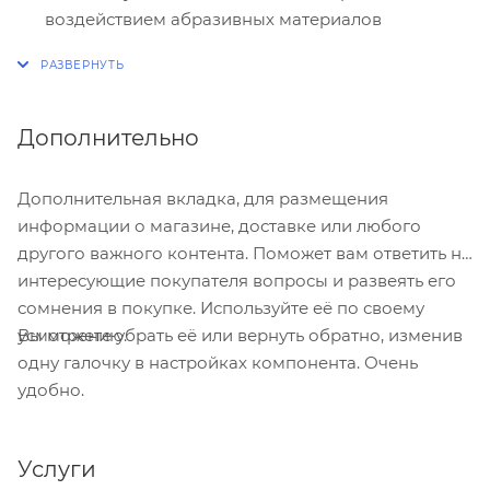
воздействием абразивных материалов
Высокая термоустойчивость (рабочий режим –
до 60°С, при разовых залповых сбросах – до
95°С)
Дополнительно
Возможность подгонки длины трубы на месте
строительства. Легко режутся при помощи пилы.
Дополнительная вкладка, для размещения
Простота погрузки и транспортировки. Не
информации о магазине, доставке или любого
требуется использования спецтехники для
другого важного контента. Поможет вам ответить на
перемещения и монтажа.
интересующие покупателя вопросы и развеять его
Удобство монтажа и надежность системы.
сомнения в покупке. Используйте её по своему
Раструбное соединение не требует
Вы можете убрать её или вернуть обратно, изменив
усмотрению.
использования сварки; соединение труб при
одну галочку в настройках компонента. Очень
помощи одного уплотнительного кольца.
удобно.
Услуги