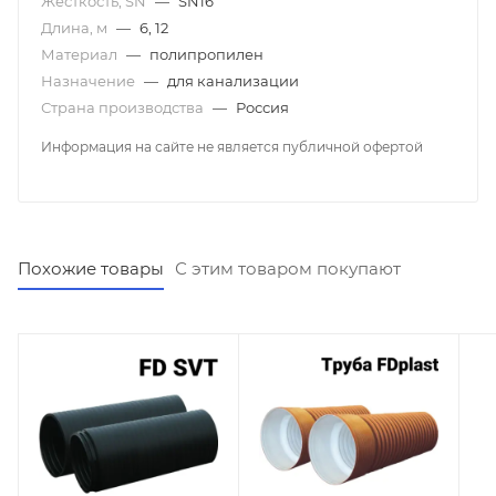
Жесткость, SN
—
SN16
Длина, м
—
6, 12
Материал
—
полипропилен
Назначение
—
для канализации
Страна производства
—
Россия
Информация на сайте не является публичной офертой
Похожие товары
С этим товаром покупают