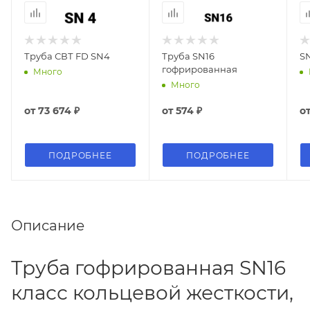
Труба СВТ FD SN4
Труба SN16
S
гофрированная
Много
Много
от
73 674 ₽
от
574 ₽
о
ПОДРОБНЕЕ
ПОДРОБНЕЕ
Описание
Труба гофрированная SN16
класс кольцевой жесткости,