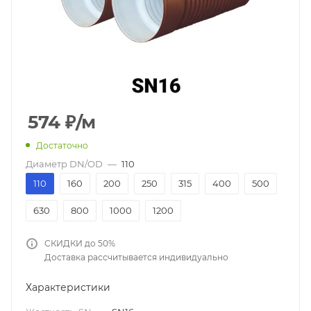
574
₽
/м
Достаточно
Диаметр DN/OD
—
110
110
160
200
250
315
400
500
630
800
1000
1200
СКИДКИ до 50%
Доставка рассчитывается индивидуально
Характеристики