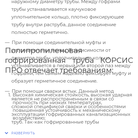
наружному диаметру трубы. Между гофрами
трубы устанавливается каучуковое
уплотнительное кольцо, плотно фиксирующее
трубу внутри раструба, данное соединение
полностью герметично.
При помощи соединительной муфты и
Полипропиленовая
уплотнительных колец. В зависимости от
диаметра трубы, уплотнительное кольцо
гофрированная труба КОРСИС
устанавливается в первый или второй паз между
ПРО отвечает требованиям:
гофрами, тем самым надежно фиксирует муфту и
образует герметичное соединение.
При помощи сварки встык. Данный метод
Высокая химическая стойкость, высокая ударная
является не распространенным в связи со
прочность при низких температурах,
сложной спецификой сварки и особенностями
повышенная устойчивость к механическому
эксплуатации гофрированных канализационных
воздействию;
труб. Так-как гофрированные трубы
Высокая кольцевая жесткость изделия;
используются для ливневой (самотечной,
безнапорной) канализации, внутренняя