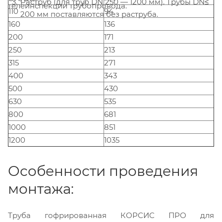
Раструб (для труб DN 250 — 1200 мм). Трубы DN≤
телеинспекции трубопровода.
110
94
200 мм поставляются без раструба.
160
136
200
171
250
213
315
271
400
343
500
430
630
535
800
681
1000
851
1200
1035
Особенности проведения
монтажа:
Труба гофрированная КОРСИС ПРО для