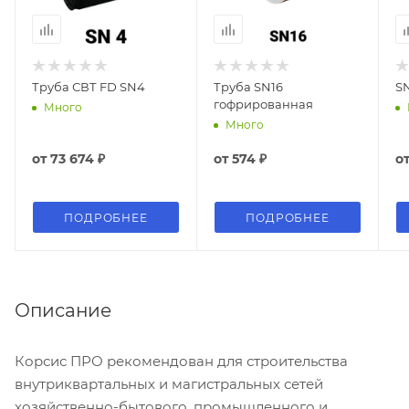
Труба СВТ FD SN4
Труба SN16
S
гофрированная
Много
Много
от
73 674 ₽
от
574 ₽
о
ПОДРОБНЕЕ
ПОДРОБНЕЕ
Описание
Корсис ПРО рекомендован для строительства
внутриквартальных и магистральных сетей
хозяйственно-бытового, промышленного и