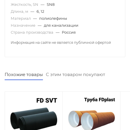
Жесткость, SN
—
SN8
Длина, м
—
6, 12
Материал
—
полиолефины
Назначение
—
для канализации
Страна производства
—
Россия
Информация на сайте не является публичной офертой
Похожие товары
С этим товаром покупают