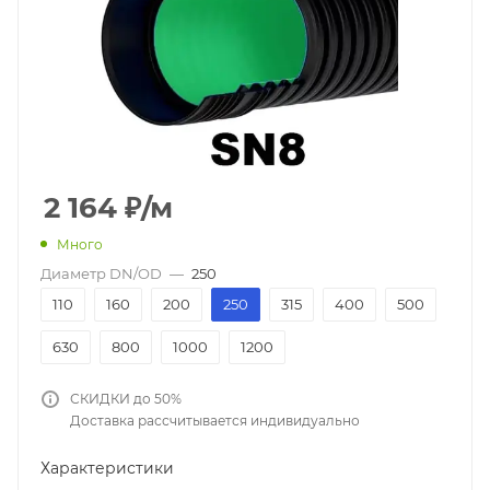
2 164
₽
/м
Много
Диаметр DN/OD
—
250
110
160
200
250
315
400
500
630
800
1000
1200
СКИДКИ до 50%
Доставка рассчитывается индивидуально
Характеристики