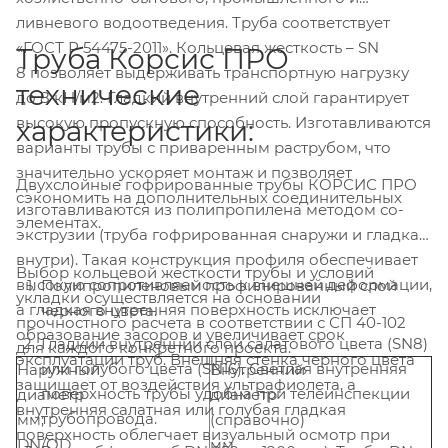
ливневого водоотведения. Труба соответствует
«ГОСТ Р 54475-2011». Кольцевая жесткость – SN
Труба Корсис ПРО
8 позволяет выдерживать транспортную нагрузку
технические
до 8 кН/м2. Гладкий внутренний слой гарантирует
высокую пропускную способность. Изготавливаются
характеристики:
варианты трубы с приваренным раструбом, что
значительно ускоряет монтаж и позволяет
Двухслойные гофрированные трубы КОРСИС ПРО
сэкономить на дополнительных соединительных
изготавливаются из полипропилена методом со-
элементах.
экструзии (труба гофрированная снаружи и гладкая
внутри). Такая конструкция профиля обеспечивает
Выбор кольцевой жесткости трубы и условий
высокую сопротивляемость к внешней деформации,
Полипропиленовый профилированный слой
укладки осуществляется на основании
а гладкая внутренняя поверхность исключает
черного цвета.
прочностного расчета в соответствии с СП 40-102
образование засоров и увеличивает срок
Гладкий внутренний слой салатового цвета (SN8)
для каждого конкретного проекта.
эксплуатации труб. Внешняя стенка черного цвета
или голубого цвета (SN16). Светлая внутренняя
Наружный
Внутренний
защищает от воздействия ультрафиолета, а
поверхность трубы удобна при телеинспекции
диаметр
диаметр
внутренняя салатная или голубая гладкая
трубопровода.
мм;
(справочно)
поверхность облегчает визуальный осмотр при
DN/OD
мм