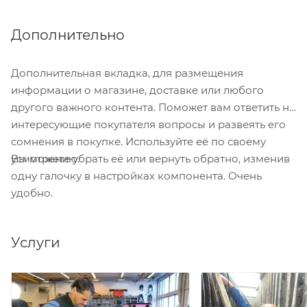
Легко монтируется: для соединения
поверхность трубопровода должна быть
используются муфта и резиновая прокладка
идеально гладкой, а при сварке встык в местах
Дополнительно
(уплотнительное кольцо) или применяется метод
соединения образуется небольшая деформация
стыковой сварки. Резиновая прокладка
от стыковки, что может препятствовать потоку,
помещается внутрь гофры, таким образом, в
Дополнительная вкладка, для размещения
образовывается заиливание.
процессе монтажа она не смещается, а
информации о магазине, доставке или любого
благодаря особой форме ее профиля высокая
другого важного контента. Поможет вам ответить на
герметичность водопровода гарантируется.
интересующие покупателя вопросы и развеять его
сомнения в покупке. Используйте её по своему
Вы можете убрать её или вернуть обратно, изменив
усмотрению.
одну галочку в настройках компонента. Очень
удобно.
Услуги