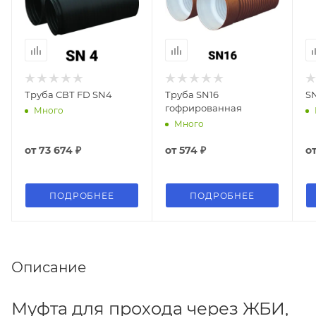
Труба СВТ FD SN4
Труба SN16
S
гофрированная
Много
Много
от
73 674 ₽
от
574 ₽
о
ПОДРОБНЕЕ
ПОДРОБНЕЕ
Описание
Муфта для прохода через ЖБИ,