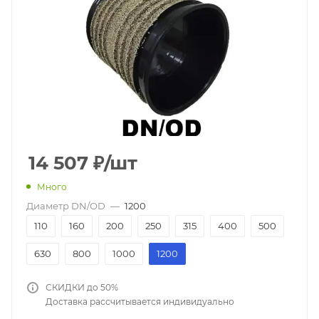
14 507
₽
/шт
Много
Диаметр DN/OD
—
1200
110
160
200
250
315
400
500
630
800
1000
1200
СКИДКИ до 50%
Доставка рассчитывается индивидуально