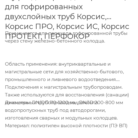
для гофрированных
двухслойных труб Корсис,
Корсис ПРО, Корсис ИС, Корсис
Применяется для перехода гофрированной трубы
ПРОТЕКТ, ПЕРФОКОР
через стену железно-бетонного колодца.
Область применения: внутриквартальные и
магистральные сети для хозяйственно-бытового,
промышленного и ливневого водоотведения.
Подключения к магистральным трубопроводам.
Также используются для восстановления (санации)
Диаметры: DN/OD 110-1200 мм, DN/ID 200-800 мм
изношенных трубопроводов, ремонта
водопропускных труб под автодорогами,
изготовления сварных и модульных колодцев.
Материал: полиэтилен высокой плотности (ПЭ ВП)