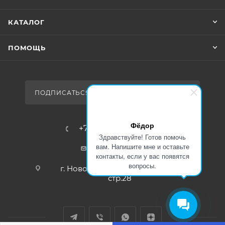
КАТАЛОГ
ПОМОЩЬ
ПОДПИСАТЬСЯ НА РАССЫЛКУ
Фёдор
+7 (383) 359-79-89
Здравствуйте! Готов помочь
вам. Напишите мне и оставьте
sale@rsk-r.ru
контакты, если у вас появятся
вопросы.
г. Новосибирск, ул.Чукотская 2
стр.28