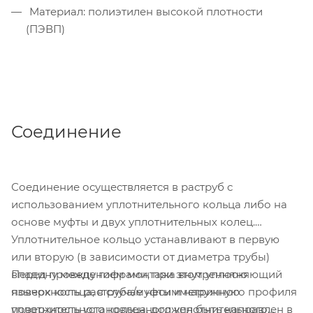
Материал: полиэтилен высокой плотности
(ПЭВП)
Соединение
Соединение осуществляется в раструб с
использованием уплотнительного кольца либо на
основе муфты и двух уплотнительных колец.
Уплотнительное кольцо устанавливают в первую
или вторую (в зависимости от диаметра трубы)
Перед проведением монтажа внутреннюю
впадину между гофрами, при этом уплотняющий
поверхность раструба/муфты и наружную
язычок кольца, в случае несимметричного профиля
поверхность установленного уплотнительного
уплотнительного кольца, должен быть направлен в