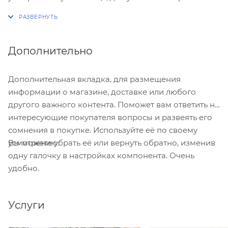
кольца требуется покрыть специальной смазкой,
сторону, противоположную направлению ввода
которая существенно снижает усилие при сборке,
трубы. Указанное положение язычка гарантирует
способствует равномерному вводу фитинга в
прилегание кольца к муфте по всему периметру и
раструб и минимизирует смещение
обеспечивает герметичность системы.
Дополнительно
уплотнительного кольца.
Дополнительная вкладка, для размещения
информации о магазине, доставке или любого
другого важного контента. Поможет вам ответить на
интересующие покупателя вопросы и развеять его
сомнения в покупке. Используйте её по своему
Вы можете убрать её или вернуть обратно, изменив
усмотрению.
одну галочку в настройках компонента. Очень
удобно.
Услуги