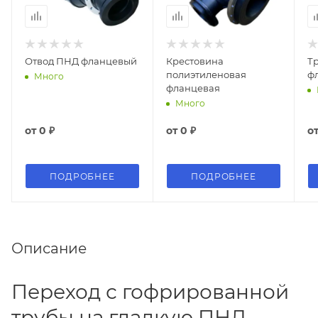
Отвод ПНД фланцевый
Крестовина
Т
полиэтиленовая
ф
Много
фланцевая
Много
от
0 ₽
от
0 ₽
о
ПОДРОБНЕЕ
ПОДРОБНЕЕ
Описание
Переход с гофрированной
трубы на гладкую ПНД.