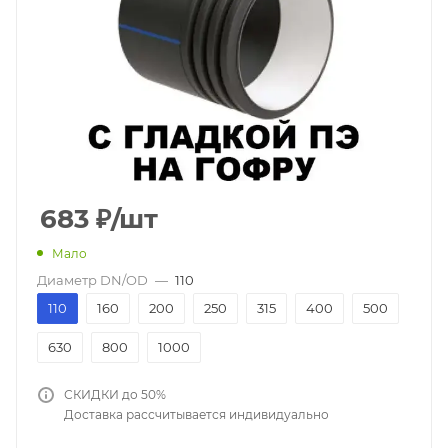
683
₽
/шт
Мало
Диаметр DN/OD
—
110
110
160
200
250
315
400
500
630
800
1000
СКИДКИ до 50%
Доставка рассчитывается индивидуально