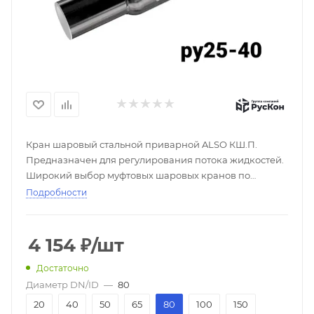
Кран шаровый стальной приварной ALSO КШ.П.
Предназначен для регулирования потока жидкостей.
Широкий выбор муфтовых шаровых кранов по
низким ценам в доставка по России, скидки при
Подробности
покупке оптом, большой выбор - ☎
4 154
₽
/шт
Достаточно
Диаметр DN/ID
—
80
20
40
50
65
80
100
150