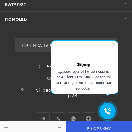
КАТАЛОГ
ПОМОЩЬ
ПОДПИСАТЬСЯ НА РАССЫЛКУ
Фёдор
+7 (383) 359-79-89
Здравствуйте! Готов помочь
вам. Напишите мне и оставьте
sale@rsk-r.ru
контакты, если у вас появятся
вопросы.
г. Новосибирск, ул.Чукотская 2
стр.28
В КОРЗИНУ