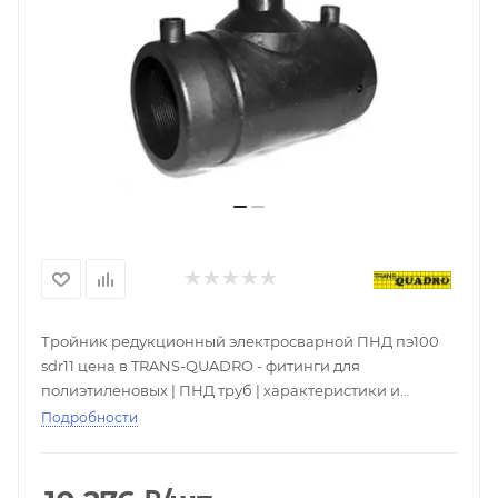
Тройник редукционный электросварной ПНД пэ100
sdr11 цена в TRANS-QUADRO - фитинги для
полиэтиленовых | ПНД труб | характеристики и
описание в каталоге интернет-магазина РСК
Подробности
Реновация. Купить ПЭ эл.св муфты со складов с
доставкой по всей России. Скидки при покупке оптом,
большой выбор - ☎