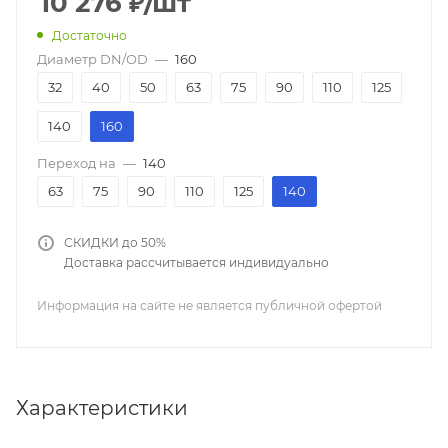
10 276
₽
/шт
Достаточно
Диаметр DN/OD
—
160
32
40
50
63
75
90
110
125
140
160
Переход на
—
140
63
75
90
110
125
140
СКИДКИ до 50%
Доставка рассчитывается индивидуально
Информация на сайте не является публичной офертой
Характеристики