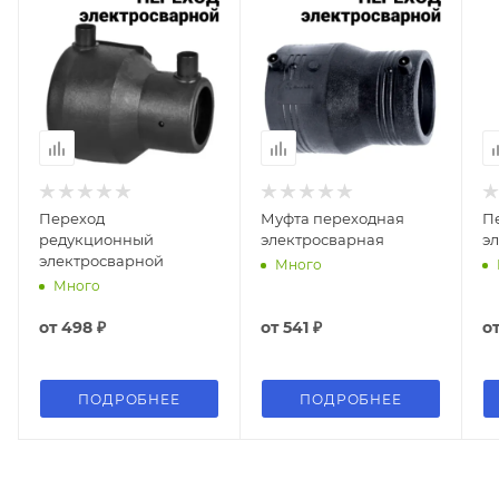
Переход
Муфта переходная
П
редукционный
электросварная
э
электросварной
Много
Много
от
498 ₽
от
541 ₽
о
ПОДРОБНЕЕ
ПОДРОБНЕЕ