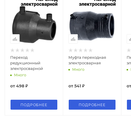
Переход
Муфта переходная
П
редукционный
электросварная
э
электросварной
Много
Много
от
498 ₽
от
541 ₽
о
ПОДРОБНЕЕ
ПОДРОБНЕЕ