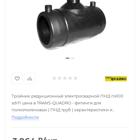
Тройник редукционный электросварной ПНД пэ100
sdr11 цена в TRANS-QUADRO - фитинги для
полиэтиленовых | ПНД труб | характеристики и
описание в каталоге интернет-магазина РСК
Подробности
Реновация. Купить ПЭ эл.св муфты со складов с
доставкой по всей России. Скидки при покупке оптом,
большой выбор - ☎