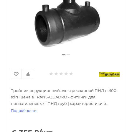
Тройник редукционный электросварной ПНД пэ100
sdr11 цена в TRANS-QUADRO - фитинги для
полиэтиленовых | ПНД труб | характеристики и
описание в каталоге интернет-магазина РСК
Подробности
Реновация. Купить ПЭ эл.св муфты со складов с
доставкой по всей России. Скидки при покупке оптом,
большой выбор - ☎