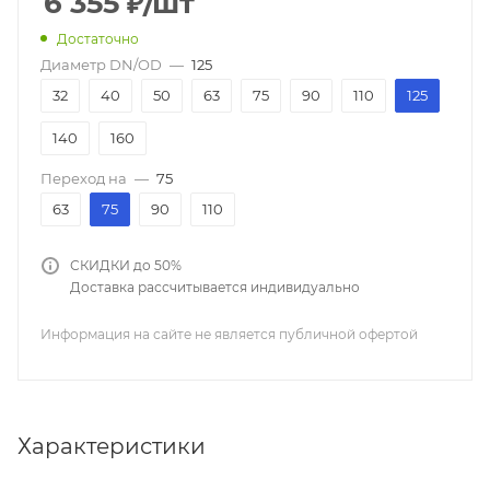
6 355
₽
/шт
Достаточно
Диаметр DN/OD
—
125
32
40
50
63
75
90
110
125
140
160
Переход на
—
75
63
75
90
110
СКИДКИ до 50%
Доставка рассчитывается индивидуально
Информация на сайте не является публичной офертой
Характеристики