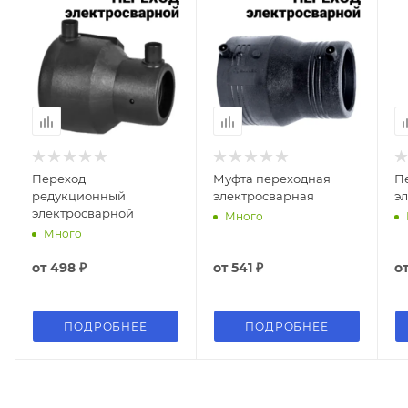
Переход
Муфта переходная
П
редукционный
электросварная
э
электросварной
Много
Много
от
498 ₽
от
541 ₽
о
ПОДРОБНЕЕ
ПОДРОБНЕЕ