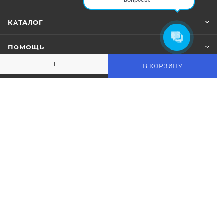
КАТАЛОГ
ПОМОЩЬ
В КОРЗИНУ
ПОДПИСАТЬСЯ НА РАССЫЛКУ
+7 (383) 359-79-89
sale@rsk-r.ru
г. Новосибирск, ул.Чукотская 2
стр.28