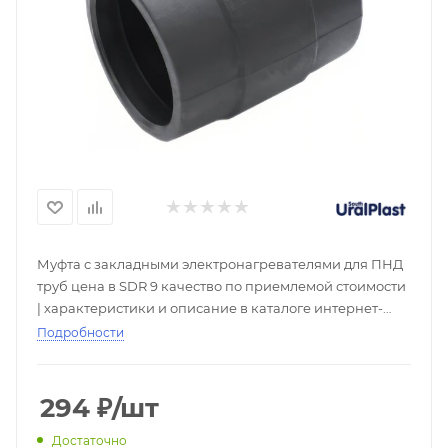
Муфта с закладными электронагревателями для ПНД
труб цена в SDR 9 качество по приемлемой стоимости
| характеристики и описание в каталоге интернет-
магазина РСК Реновация. Купить ПЭ муфты со
Подробности
складов с доставкой по всей России от надежного
поставщика. Скидки при покупке оптом, большой
выбор - ☎
294
₽
/шт
Достаточно