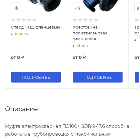
Отвод ПНД фланцевый
Крестовина
Т
полиэтиленовая
ф
Много
фланцевая
Много
от
0 ₽
от
0 ₽
о
ПОДРОБНЕЕ
ПОДРОБНЕЕ
Описание
Муфта электросварная ПЭ100+ SDR 9-17,6 способна
работать в трубопроводах с максимальным