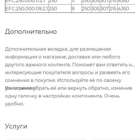
EFC.250.000.11.2.1
250
11
250
305
307
215
4350
EFC.250.000.09.2.1
250
9
250
305
307
215
4350
Дополнительно
Дополнительная вкладка, для размещения
информации о магазине, доставке или любого
другого важного контента. Поможет вам ответить на
интересующие покупателя вопросы и развеять его
сомнения в покупке. Используйте её по своему
Вы можете убрать её или вернуть обратно, изменив
усмотрению.
одну галочку в настройках компонента. Очень
удобно.
Услуги