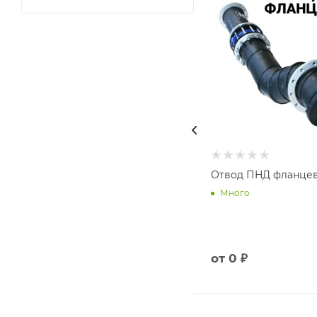
Отвод ПНД фланце
Много
от
0 ₽