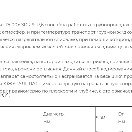
я ПЭ100+ SDR 9-17,6 способна работать в трубопровода
12 атмосфер, и при температуре транспортируемой жидко
ается нагревательной спиралью, при помощи которой, 
ывания свариваемых частей, они становятся одним целым
ется наклейка, на которой находится штрих-код с заши
е тока, времени остывания. Данный способ кодирования
аппарат самостоятельно настраивается на весь цикл п
я ЮЖУРАЛПЛАСТ имеет закрытую нагревательную спирал
одит равномерно по плоскости и глубине, а это означает
ки:
Диаметр,
Dn,
SDR
мм
мм