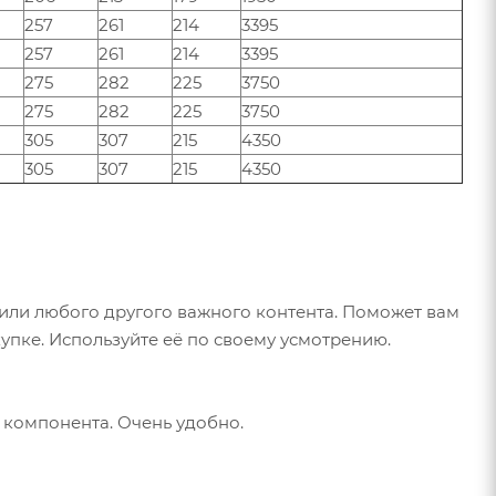
257
261
214
3395
257
261
214
3395
275
282
225
3750
275
282
225
3750
305
307
215
4350
305
307
215
4350
или любого другого важного контента. Поможет вам
упке. Используйте её по своему усмотрению.
х компонента. Очень удобно.