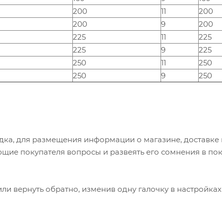
200
11
200
200
9
200
225
11
225
225
9
225
250
11
250
250
9
250
дка, для размещения информации о магазине, доставке 
ющие покупателя вопросы и развеять его сомнения в пок
или вернуть обратно, изменив одну галочку в настройка