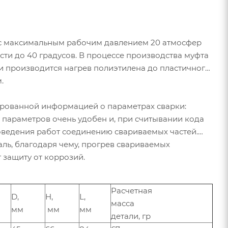
х с максимальным рабочим давлением 20 атмосфер
сти до 40 градусов. В процессе производства муфта
и производится нагрев полиэтилена до пластичного
.
фрованной информацией о параметрах сварки:
 параметров очень удобен и, при считывании кода
роведения работ соединению свариваемых частей.
ь, благодаря чему, прогрев свариваемых
 защиту от коррозий.
Расчетная
D,
H,
L,
масса
мм
мм
мм
детали, гр