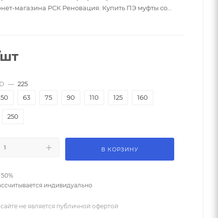
рнет-магазина РСК Реновация. Купить ПЭ муфты со
тавкой по всей России от надежного поставщика.
купке оптом, большой выбор - ☎
/шт
OD
—
225
50
63
75
90
110
125
160
250
В КОРЗИНУ
 50%
ассчитывается индивидуально
сайте не является публичной офертой