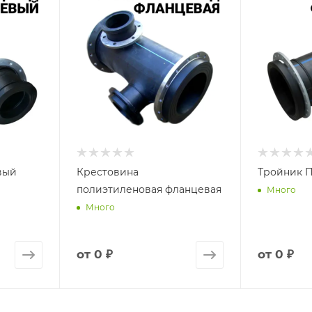
вый
Крестовина
Тройник 
полиэтиленовая фланцевая
Много
Много
от
0 ₽
от
0 ₽