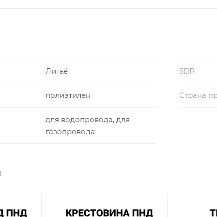
Литьё
SDR
полиэтилен
Страна п
для водопровода, для
газопровода
ы