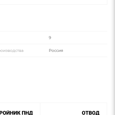
9
роизводства
Россия