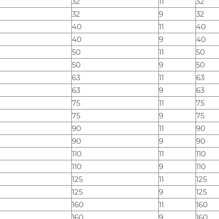
32
11
32
32
9
32
40
11
40
40
9
40
50
11
50
50
9
50
63
11
63
63
9
63
75
11
75
75
9
75
90
11
90
90
9
90
110
11
110
110
9
110
125
11
125
125
9
125
160
11
160
160
9
160