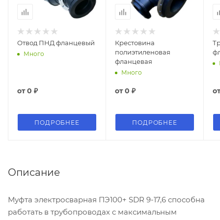
Отвод ПНД фланцевый
Крестовина
Т
полиэтиленовая
ф
Много
фланцевая
Много
от
0 ₽
от
0 ₽
о
ПОДРОБНЕЕ
ПОДРОБНЕЕ
Описание
Муфта электросварная ПЭ100+ SDR 9-17,6 способна
работать в трубопроводах с максимальным