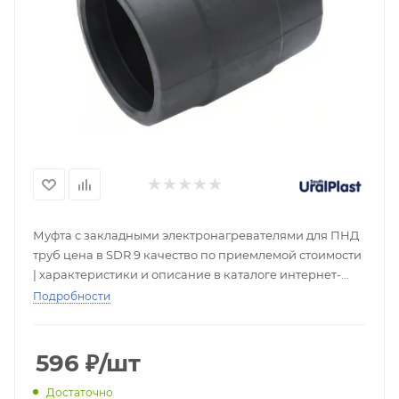
Муфта с закладными электронагревателями для ПНД
труб цена в SDR 9 качество по приемлемой стоимости
| характеристики и описание в каталоге интернет-
магазина РСК Реновация. Купить ПЭ муфты со
Подробности
складов с доставкой по всей России от надежного
поставщика. Скидки при покупке оптом, большой
выбор - ☎
596
₽
/шт
Достаточно