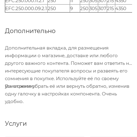
EFC.250.000.11.2.1
250
11
250
305
307
215
4350
EFC.250.000.09.2.1
250
9
250
305
307
215
4350
Дополнительно
Дополнительная вкладка, для размещения
информации о магазине, доставке или любого
другого важного контента. Поможет вам ответить на
интересующие покупателя вопросы и развеять его
сомнения в покупке. Используйте её по своему
Вы можете убрать её или вернуть обратно, изменив
усмотрению.
одну галочку в настройках компонента. Очень
удобно.
Услуги